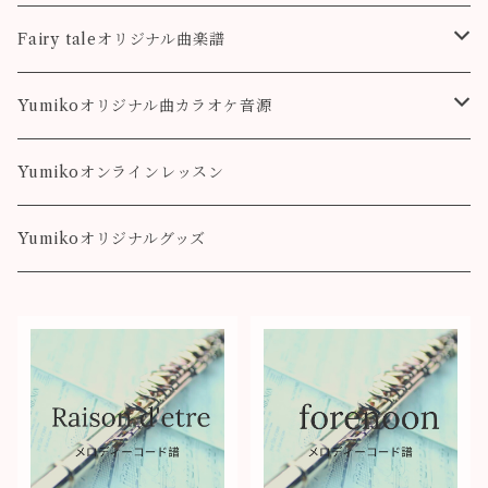
colorful
こもれび
Pleasure
Fairy taleオリジナル曲楽譜
Destiny
Landscape
Yumikoオリジナル曲カラオケ音源
colorful
Fairy Song
Pleasure
Yumikoオンラインレッスン
Destiny
Yumikoオリジナルグッズ
colorful