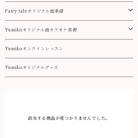
colorful
こもれび
Pleasure
Fairy taleオリジナル曲楽譜
Destiny
Landscape
Yumikoオリジナル曲カラオケ音源
colorful
Fairy Song
Pleasure
Yumikoオンラインレッスン
Destiny
Yumikoオリジナルグッズ
colorful
該当する商品が見つかりませんでした。