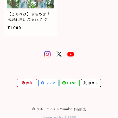
【こもれび】きらめき /
木漏れ日に包まれて ダウ
ンロード販売
¥1,000
保存
シェア
LINE
ポスト
© フルーティストYumiko作品販売
Powered by