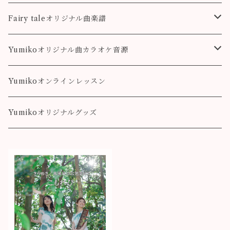
colorful
こもれび
Pleasure
Fairy taleオリジナル曲楽譜
Destiny
Landscape
Yumikoオリジナル曲カラオケ音源
colorful
Fairy Song
Pleasure
Yumikoオンラインレッスン
Destiny
Yumikoオリジナルグッズ
colorful