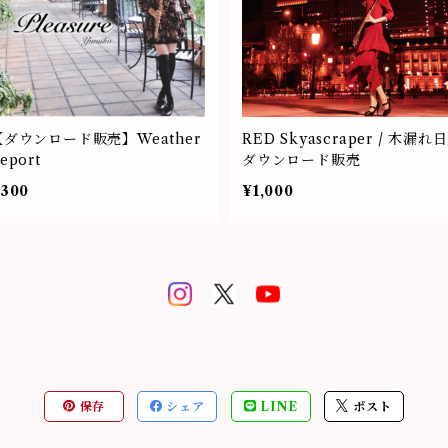
【ダウンロード販売】Weather
RED Skyascraper / 木漏れ日
eport
ダウンロード販売
300
¥1,000
保存
シェア
LINE
ポスト