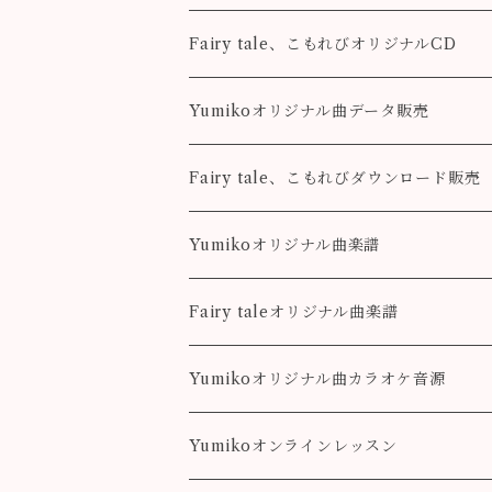
Fairy tale、こもれびオリジナルCD
Fairy tale
Yumikoオリジナル曲データ販売
こもれび
Pleasure
Fairy tale、こもれびダウンロード販売
Destiny
Destiny
Fairy tale
Yumikoオリジナル曲楽譜
colorful
こもれび
Pleasure
Fairy taleオリジナル曲楽譜
Destiny
Landscape
Yumikoオリジナル曲カラオケ音源
colorful
Fairy Song
Pleasure
Yumikoオンラインレッスン