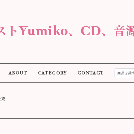
ストYumiko、CD、音
ABOUT
CATEGORY
CONTACT
販売