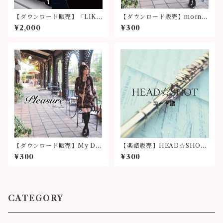
【ダウンロード販売】「LIKE
【ダウンロード販売】mornin
LIHOOD」
g glory
¥2,000
¥300
【ダウンロード販売】My Dis
【楽譜販売】HEAD☆SHOT
tance
(コード譜)
¥300
¥300
CATEGORY