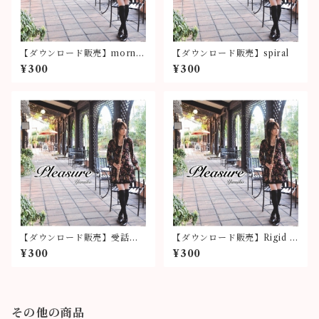
【ダウンロード販売】mornin
【ダウンロード販売】spiral
g glory
¥300
¥300
【ダウンロード販売】受話器
【ダウンロード販売】Rigid H
越しのラブコール
eart
¥300
¥300
その他の商品