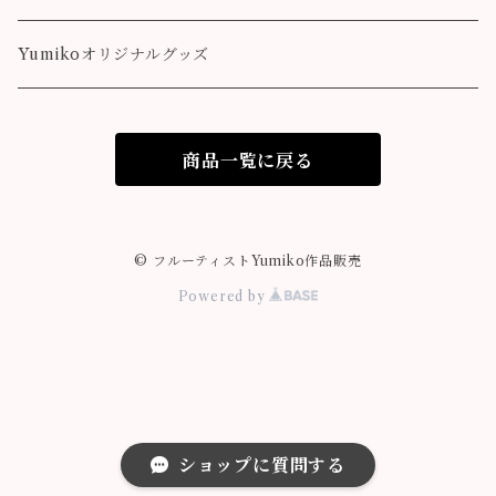
Destiny
Yumikoオリジナルグッズ
colorful
商品一覧に戻る
© フルーティストYumiko作品販売
Powered by
ショップに質問する