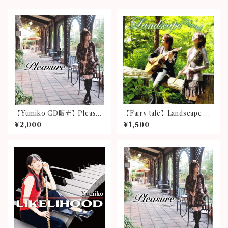
【Yumiko CD販売】Pleasur
【Fairy tale】Landscape C
e
D販売
¥2,000
¥1,500