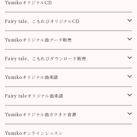
YumikoオリジナルCD
Fairy tale、こもれびオリジナルCD
Fairy tale
Yumikoオリジナル曲データ販売
こもれび
Pleasure
Fairy tale、こもれびダウンロード販売
Destiny
Destiny
Fairy tale
Yumikoオリジナル曲楽譜
colorful
こもれび
Pleasure
Fairy taleオリジナル曲楽譜
Destiny
Landscape
Yumikoオリジナル曲カラオケ音源
colorful
Fairy Song
Pleasure
Yumikoオンラインレッスン