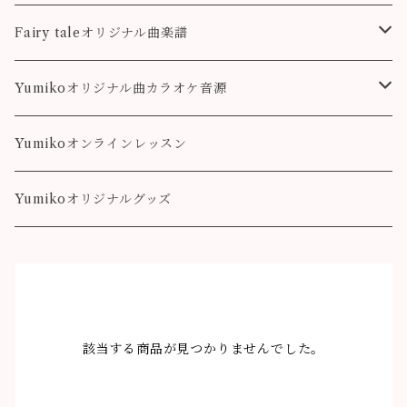
colorful
こもれび
Pleasure
Fairy taleオリジナル曲楽譜
Destiny
Landscape
Yumikoオリジナル曲カラオケ音源
colorful
Fairy Song
Pleasure
Yumikoオンラインレッスン
Destiny
Yumikoオリジナルグッズ
colorful
該当する商品が見つかりませんでした。