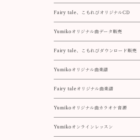
Fairy tale、こもれびオリジナルCD
Fairy tale
Yumikoオリジナル曲データ販売
こもれび
Pleasure
Fairy tale、こもれびダウンロード販売
Destiny
Destiny
Fairy tale
Yumikoオリジナル曲楽譜
colorful
こもれび
Pleasure
Fairy taleオリジナル曲楽譜
Destiny
Landscape
Yumikoオリジナル曲カラオケ音源
colorful
Fairy Song
Pleasure
Yumikoオンラインレッスン