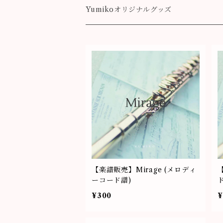
Destiny
Yumikoオリジナルグッズ
colorful
【楽譜販売】Mirage (メロディ
【
ーコード譜)
¥300
¥