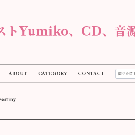
ストYumiko、CD、音
ABOUT
CATEGORY
CONTACT
estiny