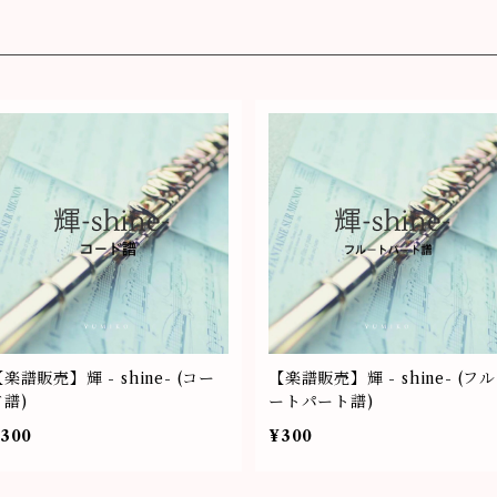
楽譜販売】輝 - shine- (コー
【楽譜販売】輝 - shine- (フル
ド譜)
ートパート譜)
300
¥300