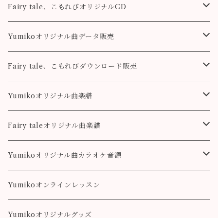
Fairy tale、こもれびオリジナルCD
Fairy tale
Yumikoオリジナル曲データ販売
こもれび
Pleasure
Fairy tale、こもれびダウンロード販売
Destiny
Destiny
Fairy tale
Yumikoオリジナル曲楽譜
colorful
こもれび
Pleasure
Fairy taleオリジナル曲楽譜
Destiny
Landscape
Yumikoオリジナル曲カラオケ音源
colorful
Fairy Song
Pleasure
Yumikoオンラインレッスン
Destiny
Yumikoオリジナルグッズ