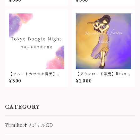
¥300
¥300
【フルートカラオケ音源】「T
【ダウンロード販売】Raison
okyo Boogie Night」
d'etre / forenoon
¥300
¥1,000
CATEGORY
YumikoオリジナルCD