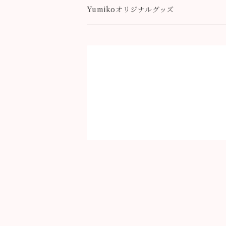
Destiny
Yumikoオリジナルグッズ
colorful