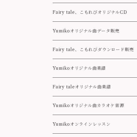
Fairy tale、こもれびオリジナルCD
Fairy tale
Yumikoオリジナル曲データ販売
こもれび
Pleasure
Fairy tale、こもれびダウンロード販売
Destiny
Destiny
Fairy tale
Yumikoオリジナル曲楽譜
colorful
こもれび
Pleasure
Fairy taleオリジナル曲楽譜
Destiny
Landscape
Yumikoオリジナル曲カラオケ音源
colorful
Fairy Song
Pleasure
Yumikoオンラインレッスン