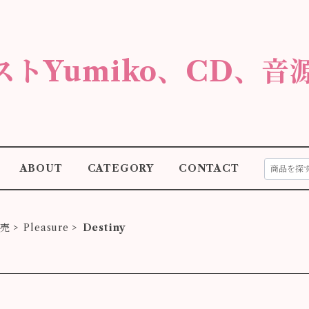
ストYumiko、CD、音
ABOUT
CATEGORY
CONTACT
販売
Pleasure
Destiny