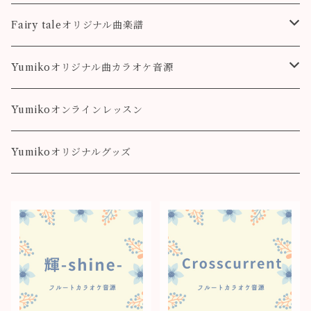
colorful
こもれび
Pleasure
Fairy taleオリジナル曲楽譜
Destiny
Landscape
Yumikoオリジナル曲カラオケ音源
colorful
Fairy Song
Pleasure
Yumikoオンラインレッスン
Destiny
Yumikoオリジナルグッズ
colorful