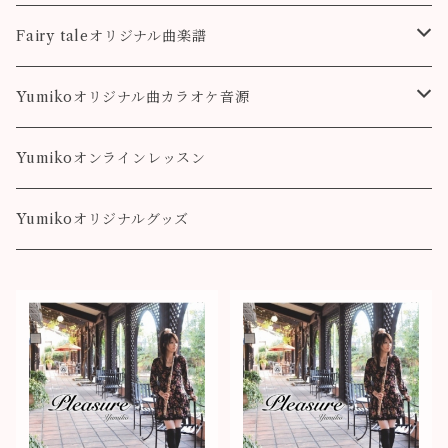
colorful
こもれび
Pleasure
Fairy taleオリジナル曲楽譜
Destiny
Landscape
Yumikoオリジナル曲カラオケ音源
colorful
Fairy Song
Pleasure
Yumikoオンラインレッスン
Destiny
Yumikoオリジナルグッズ
colorful