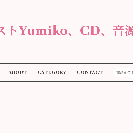
ストYumiko、CD、音
ABOUT
CATEGORY
CONTACT