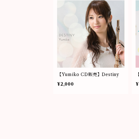
【Yumiko CD販売】Destiny
【
¥2,000
¥