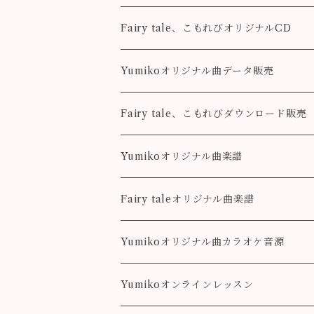
Fairy tale、こもれびオリジナルCD
Fairy tale
Yumikoオリジナル曲データ販売
こもれび
Pleasure
Fairy tale、こもれびダウンロード販売
Destiny
Destiny
Fairy tale
Yumikoオリジナル曲楽譜
colorful
こもれび
Pleasure
Fairy taleオリジナル曲楽譜
Destiny
Landscape
Yumikoオリジナル曲カラオケ音源
colorful
Fairy Song
Pleasure
Yumikoオンラインレッスン