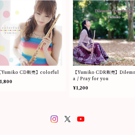
Yumiko CD販売】colorful
【Yumiko CDR販売】Dilem
a / Pray for you
1,800
¥1,200