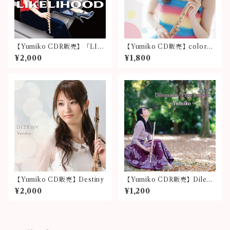
【Yumiko CDR販売】「LIK
【Yumiko CD販売】colorfu
ELIHOOD」
l
¥2,000
¥1,800
【Yumiko CD販売】Destiny
【Yumiko CDR販売】Dilem
ma / Pray for you
¥2,000
¥1,200