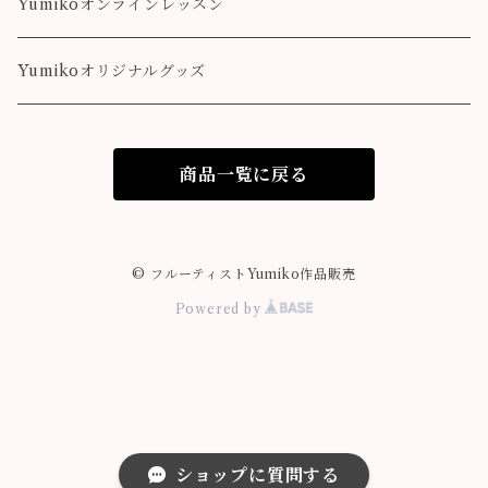
colorful
Fairy Song
Pleasure
Yumikoオンラインレッスン
Destiny
Yumikoオリジナルグッズ
colorful
商品一覧に戻る
© フルーティストYumiko作品販売
Powered by
ショップに質問する