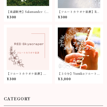
【楽譜販売】Salamander（メ
【フルートカラオケ音源】Rai
ロディーコード譜）
son d'etre
¥300
¥300
【フルートカラオケ音源】「R
【３０分】Yumikoフルートオ
ED Skyscraper」
ンラインレッスン
¥300
¥3,000
CATEGORY