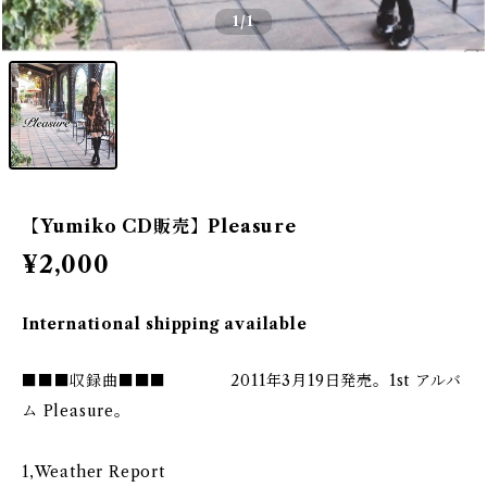
1
/1
【Yumiko CD販売】Pleasure
¥2,000
International shipping available
■■■収録曲■■■ 2011年3月19日発売。1st アルバ
ム Pleasure。
1,Weather Report