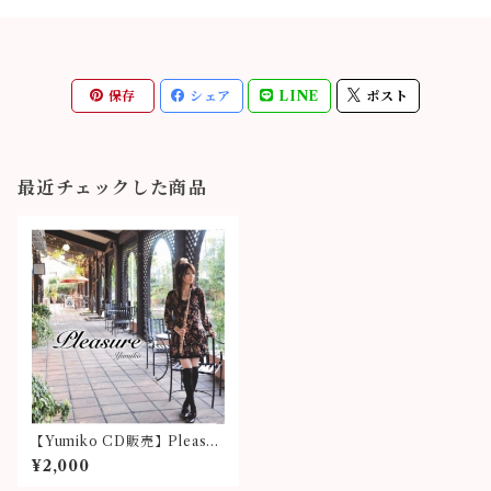
保存
シェア
LINE
ポスト
最近チェックした商品
【Yumiko CD販売】Pleasur
e
¥2,000