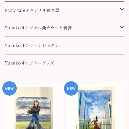
colorful
こもれび
Pleasure
Fairy taleオリジナル曲楽譜
Destiny
Landscape
Yumikoオリジナル曲カラオケ音源
colorful
Fairy Song
Pleasure
Yumikoオンラインレッスン
Destiny
Yumikoオリジナルグッズ
colorful