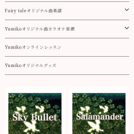
colorful
こもれび
Pleasure
Fairy taleオリジナル曲楽譜
Destiny
Landscape
Yumikoオリジナル曲カラオケ音源
colorful
Fairy Song
Pleasure
Yumikoオンラインレッスン
Destiny
Yumikoオリジナルグッズ
colorful