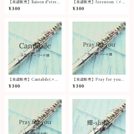
【楽譜販売】Raison d'etre
【楽譜販売】forenoon（メロ
（メロディーコード譜）
ディーコード譜）
¥300
¥300
【楽譜販売】Cantabile(メロ
【楽譜販売】Pray for you
ディーコード譜)Yumiko＆小
（フルートパート譜）
¥300
¥300
川徹