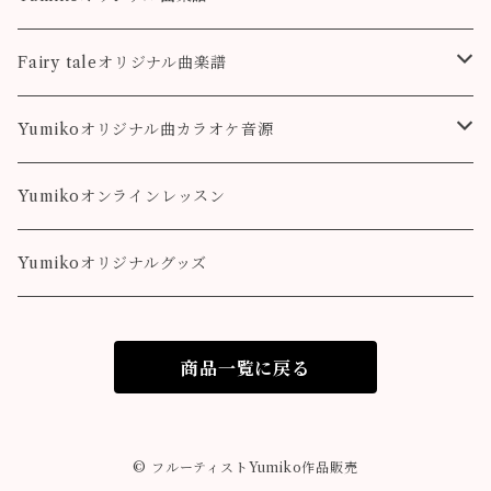
colorful
こもれび
Pleasure
Fairy taleオリジナル曲楽譜
Destiny
Landscape
Yumikoオリジナル曲カラオケ音源
colorful
Fairy Song
Pleasure
Yumikoオンラインレッスン
Destiny
Yumikoオリジナルグッズ
colorful
商品一覧に戻る
© フルーティストYumiko作品販売