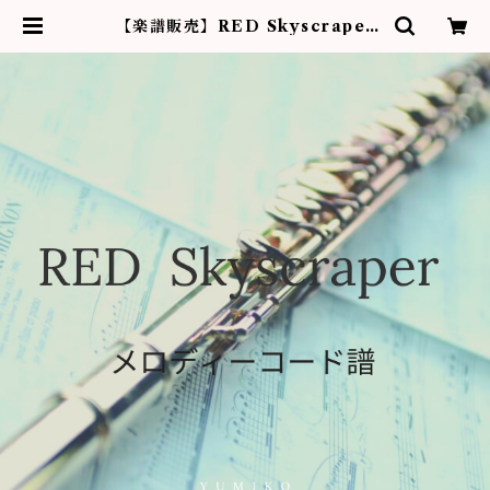
【楽譜販売】RED Skyscraper
(メロディーコード譜) | フルーティ
ストYumiko作品販売