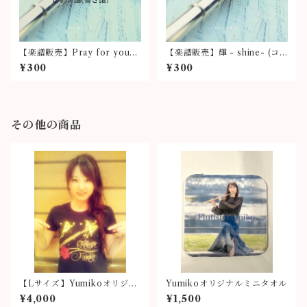
【楽譜販売】Pray for you
【楽譜販売】輝 - shine- (コ
（ピアノ伴奏譜（書き譜））
ード譜)
¥300
¥300
その他の商品
【Lサイズ】Yumikoオリジナ
Yumikoオリジナルミニタオル
ルTシャツ
¥4,000
¥1,500