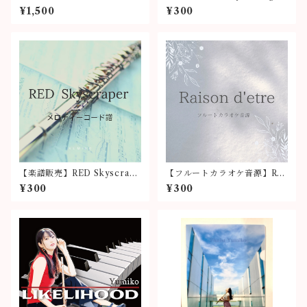
Night (フルートパート譜)
¥1,500
¥300
【楽譜販売】RED Skyscrape
【フルートカラオケ音源】Rai
r(メロディーコード譜)
son d'etre
¥300
¥300