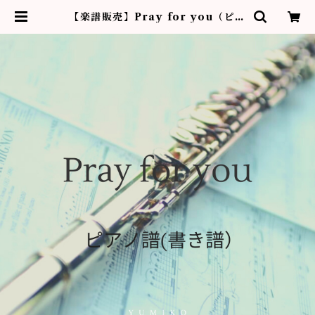
【楽譜販売】Pray for you（ピア
ノ伴奏譜（書き譜）） | フルーティ
ストYumiko作品販売