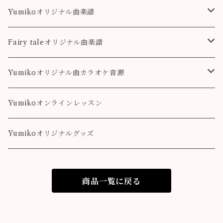
Destiny
Destiny
Fairy tale
Yumikoオリジナル曲楽譜
colorful
こもれび
Pleasure
Fairy taleオリジナル曲楽譜
Destiny
Landscape
Yumikoオリジナル曲カラオケ音源
colorful
Fairy Song
Pleasure
Yumikoオンラインレッスン
Destiny
Yumikoオリジナルグッズ
colorful
商品一覧に戻る