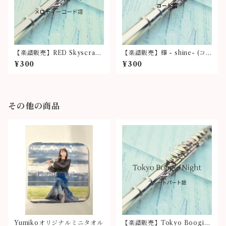
【楽譜販売】RED Skyscrape
【楽譜販売】輝 - shine- (コ
r(メロディーコード譜)
ード譜)
¥300
¥300
その他の商品
Yumikoオリジナルミニタオル
【楽譜販売】Tokyo Boogie