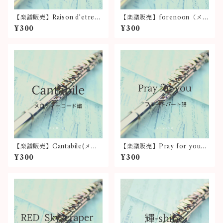
【楽譜販売】Raison d'etre
【楽譜販売】forenoon（メロ
（メロディーコード譜）
ディーコード譜）
¥300
¥300
【楽譜販売】Cantabile(メロ
【楽譜販売】Pray for you
ディーコード譜)Yumiko＆小
（フルートパート譜）
¥300
¥300
川徹